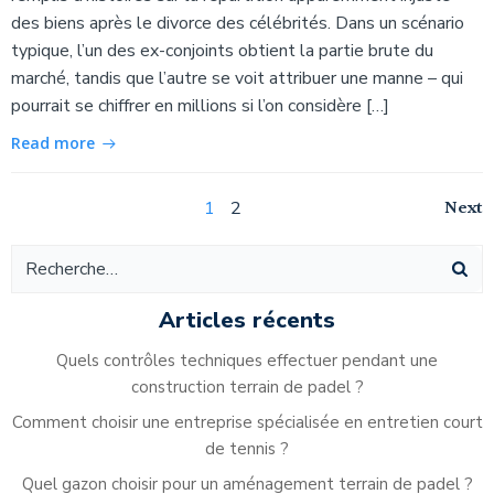
des biens après le divorce des célébrités. Dans un scénario
typique, l’un des ex-conjoints obtient la partie brute du
marché, tandis que l’autre se voit attribuer une manne – qui
pourrait se chiffrer en millions si l’on considère […]
Read more
Navigation
Na
Page
Page
Next
1
2
Navigation
des
de
des
articles
ar
articles
Articles récents
Quels contrôles techniques effectuer pendant une
construction terrain de padel ?
Comment choisir une entreprise spécialisée en entretien court
de tennis ?
Quel gazon choisir pour un aménagement terrain de padel ?