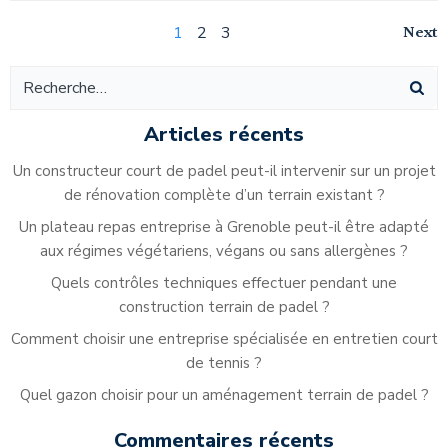
Navigation
Na
Page
Page
Page
Next
1
2
3
Navigation
des
de
des
articles
ar
articles
Articles récents
Un constructeur court de padel peut-il intervenir sur un projet
de rénovation complète d’un terrain existant ?
Un plateau repas entreprise à Grenoble peut-il être adapté
aux régimes végétariens, végans ou sans allergènes ?
Quels contrôles techniques effectuer pendant une
construction terrain de padel ?
Comment choisir une entreprise spécialisée en entretien court
de tennis ?
Quel gazon choisir pour un aménagement terrain de padel ?
Commentaires récents