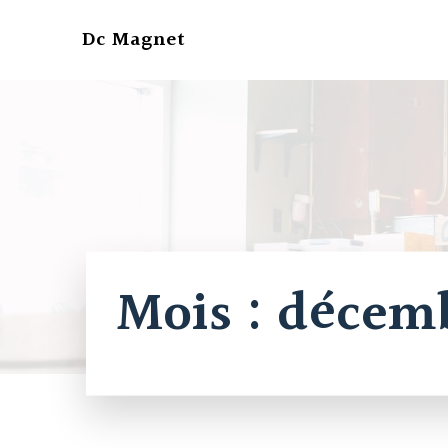
Aller
au
Dc Magnet
contenu
Mois :
décemb