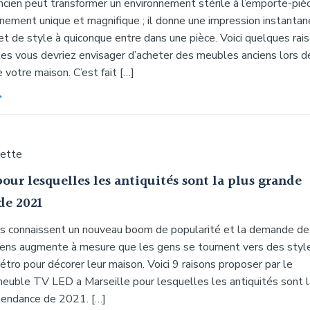
cien peut transformer un environnement stérile à l’emporte-piè
nnement unique et magnifique ; il donne une impression instanta
t de style à quiconque entre dans une pièce. Voici quelques rai
les vous devriez envisager d’acheter des meubles anciens lors d
 votre maison. C’est fait […]
uette
pour lesquelles les antiquités sont la plus grande
de 2021
és connaissent un nouveau boom de popularité et la demande de
ens augmente à mesure que les gens se tournent vers des styl
 rétro pour décorer leur maison. Voici 9 raisons proposer par le
euble TV LED a Marseille pour lesquelles les antiquités sont l
tendance de 2021. […]