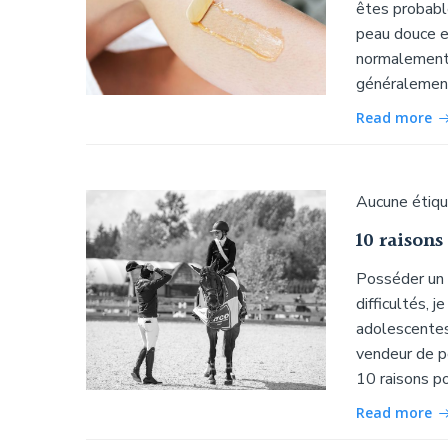
êtes probabl
peau douce et
normalement l
généralement
Read more
Aucune étiq
10 raisons
Posséder un 
difficultés, 
adolescentes
vendeur de po
10 raisons po
Read more