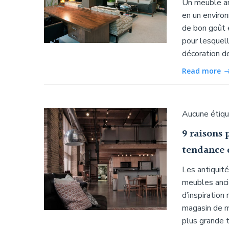
Un meuble an
en un enviro
de bon goût e
pour lesquel
décoration de
Read more
Aucune étiq
9 raisons 
tendance 
Les antiquit
meubles anci
d’inspiration
magasin de m
plus grande 