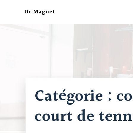
Aller
au
Dc Magnet
contenu
Catégorie :
co
court de tenn