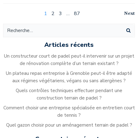
Navigation
Na
Page
Page
Page
Page
Next
1
2
3
…
87
Navigation
des
de
des
articles
ar
articles
Articles récents
Un constructeur court de padel peut-il intervenir sur un projet
de rénovation complète d’un terrain existant ?
Un plateau repas entreprise à Grenoble peut-il être adapté
aux régimes végétariens, végans ou sans allergènes ?
Quels contrôles techniques effectuer pendant une
construction terrain de padel ?
Comment choisir une entreprise spécialisée en entretien court
de tennis ?
Quel gazon choisir pour un aménagement terrain de padel ?