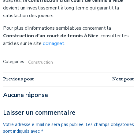
adaptés, la
construction d’un court de tennis à Nice
devient un investissement à long terme qui garantit la
satisfaction des joueurs.
Pour plus d’informations semblables concernant la
Construction d’un court de tennis à Nice
, consulter les
articles sur le site
dcmagnet
.
Categories:
Construction
Navigation
Navigation
Previous post
Next post
de
de
Aucune réponse
l’article
l’article
Laisser un commentaire
Votre adresse e-mail ne sera pas publiée.
Les champs obligatoires
sont indiqués avec
*