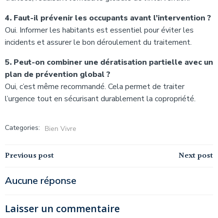
4. Faut-il prévenir les occupants avant l’intervention ?
Oui. Informer les habitants est essentiel pour éviter les
incidents et assurer le bon déroulement du traitement.
5. Peut-on combiner une dératisation partielle avec un
plan de prévention global ?
Oui, c’est même recommandé. Cela permet de traiter
l’urgence tout en sécurisant durablement la copropriété.
Categories:
Bien Vivre
Navigation
Navigation
Previous post
Next post
de
de
Aucune réponse
l’article
l’article
Laisser un commentaire