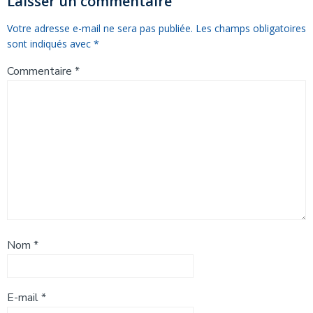
l’article
l’article
Laisser un commentaire
Votre adresse e-mail ne sera pas publiée.
Les champs obligatoires
sont indiqués avec
*
Commentaire
*
Nom
*
E-mail
*