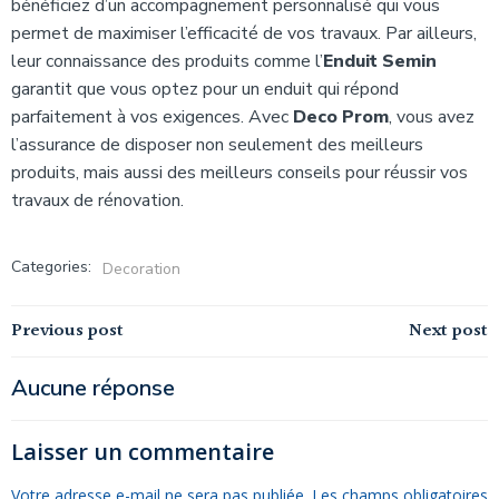
bénéficiez d’un accompagnement personnalisé qui vous
permet de maximiser l’efficacité de vos travaux. Par ailleurs,
leur connaissance des produits comme l’
Enduit Semin
garantit que vous optez pour un enduit qui répond
parfaitement à vos exigences. Avec
Deco Prom
, vous avez
l’assurance de disposer non seulement des meilleurs
produits, mais aussi des meilleurs conseils pour réussir vos
travaux de rénovation.
Categories:
Decoration
Navigation
Navigation
Previous post
Next post
de
de
Aucune réponse
l’article
l’article
Laisser un commentaire
Votre adresse e-mail ne sera pas publiée.
Les champs obligatoires