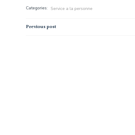
Categories:
Service a la personne
Navigation
Previous post
de
l’article