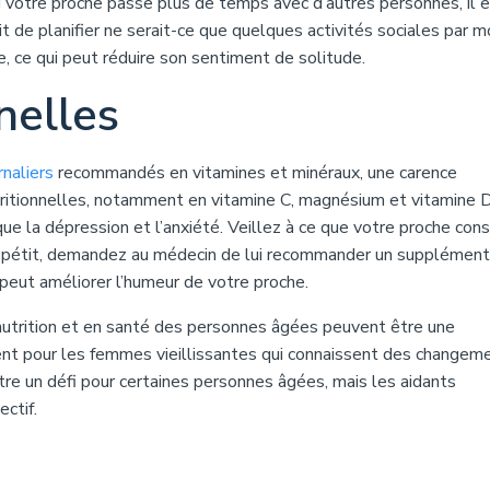
i votre proche passe plus de temps avec d’autres personnes, il 
fait de planifier ne serait-ce que quelques activités sociales par 
, ce qui peut réduire son sentiment de solitude.
nelles
rnaliers
recommandés en vitamines et minéraux, une carence
tritionnelles, notamment en vitamine C, magnésium et vitamine D
e la dépression et l’anxiété. Veillez à ce que votre proche c
’appétit, demandez au médecin de lui recommander un supplément
e peut améliorer l’humeur de votre proche.
nutrition et en santé des personnes âgées peuvent être une
ent pour les femmes vieillissantes qui connaissent des changem
tre un défi pour certaines personnes âgées, mais les aidants
ctif.