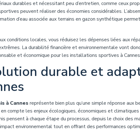
tériaux durables et nécessitant peu d’entretien, comme ceux pro
s sportives peuvent réaliser des économies considérables. L’abse
mmation d’eau associée aux terrains en gazon synthétique perme
aux conditions locales, vous réduisez les dépenses liées aux rép
extrêmes. La durabilité financière et environnementale vont don
esponsable et économique pour les installations sportives à Cannes
olution durable et adap
nnes
nis à Cannes
représente bien plus qu’une simple réponse aux b
nd en compte les enjeux écologiques, économiques et climatiques
is pensent à chaque étape du processus, depuis le choix des m
 l’impact environnemental tout en offrant des performances opti