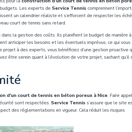
els pour la
construction d’un court de tennis en béton por
s budgets. Les experts de
Service Tennis
comprennent l’import
issent un calendrier réaliste et s’efforcent de respecter les éch
veau court de tennis sans retard.
dans la gestion des coûts. Ils planifient le budget de manière à
ent anticiper les besoins et les éventuels imprévus, ce qui vous
e projet à des experts, vous bénéficiez d’une gestion proactive q
ez être serein quant à l’évolution de votre projet, sachant qu’il 
mité
on d’un court de tennis en béton poreux à Nice
. Faire appe
écurité sont respectées.
Service Tennis
s’assure que le site e
spect des réglementations en vigueur. Cela réduit les risques