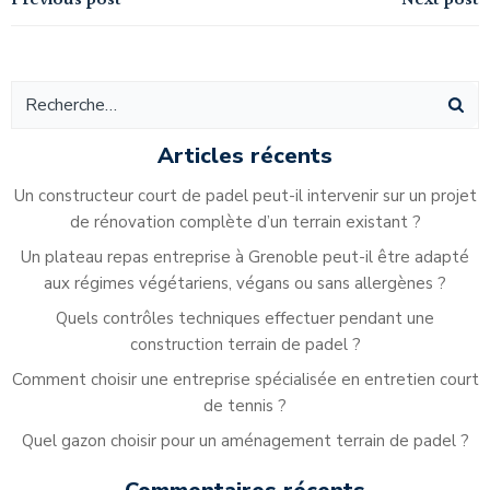
Navigation
Navigation
Previous post
Next post
de
de
l’article
l’article
Articles récents
Un constructeur court de padel peut-il intervenir sur un projet
de rénovation complète d’un terrain existant ?
Un plateau repas entreprise à Grenoble peut-il être adapté
aux régimes végétariens, végans ou sans allergènes ?
Quels contrôles techniques effectuer pendant une
construction terrain de padel ?
Comment choisir une entreprise spécialisée en entretien court
de tennis ?
Quel gazon choisir pour un aménagement terrain de padel ?