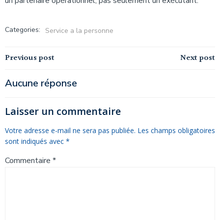
un partenaire opérationnel, pas seulement un exécutant.
Categories:
Service a la personne
Navigation
Navigation
Previous post
Next post
de
de
Aucune réponse
l’article
l’article
Laisser un commentaire
Votre adresse e-mail ne sera pas publiée.
Les champs obligatoires
sont indiqués avec
*
Commentaire
*