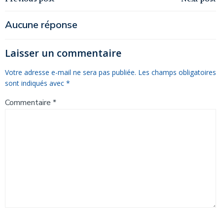
Navigation
Navigation
de
de
Aucune réponse
l’article
l’article
Laisser un commentaire
Votre adresse e-mail ne sera pas publiée.
Les champs obligatoires
sont indiqués avec
*
Commentaire
*